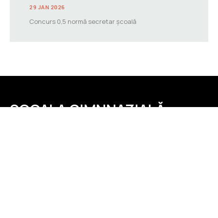
29 JAN 2026
Concurs 0,5 normă secretar școală
ȘCOALA GIMNNAZIALĂ
BICAZ
Meniu
Acasă