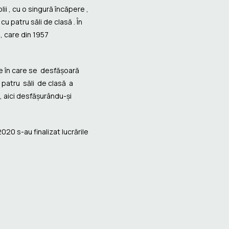
lii , cu o singură încăpere ,
 cu patru săli de clasă . În
, care din 1957
re în care se desfășoară
u patru săli de clasă a
, aici desfășurându-și
2020 s-au finalizat lucrările