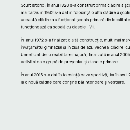
Scurt istoric : în anul 1820 s-a construit prima clădire a şco
mai târziu în 1932 s-a dat în folosinţă o altă clădire a şcolii
această clădire a a fucţionat şcoala primară din localitate
funcţionează ca scoală cu clasele I-VIII.
În anul 1972 s-a finalizat o altă construcție, mult mai ma
învățămâtul gimnazial și în ziua de azi. Vechea clădire c
beneficiat de o reabilitare majoră, finalizată în anul 2005
activitatea o grupă de preșcolari și clasele primare.
În anul 2015 s-a dat în folosință baza sportivă, iar în anul 
la o nouă clădire care conține băi interioare și vestiare.