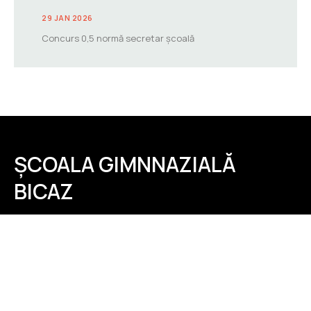
29 JAN 2026
Concurs 0,5 normă secretar școală
ȘCOALA GIMNNAZIALĂ
BICAZ
Meniu
Acasă